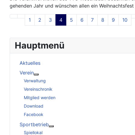
gehenden Jahr und wünschen allen ein Weihnachtsfest m
1
2
3
4
5
6
7
8
9
10
Hauptmenü
Aktuelles
Verein
Weitere Informationen: Verein
Verwaltung
Vereinschronik
Mitglied werden
Download
Facebook
Sportbetrieb
Weitere Informationen: Sportbetrieb
Spiellokal