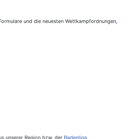
ge Formulare und die neuesten Wettkampfordnungen
.
s unserer Region bzw. der
Badenliga
.