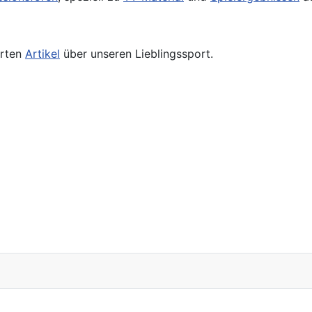
erten
Artikel
über unseren Lieblingssport.