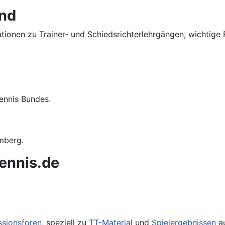
and
mationen zu Trainer- und Schiedsrichterlehrgängen, wichti
ennis Bundes.
mberg.
ennis.de
ssionsforen
, speziell zu
TT-Material
und
Spielergebnissen
au