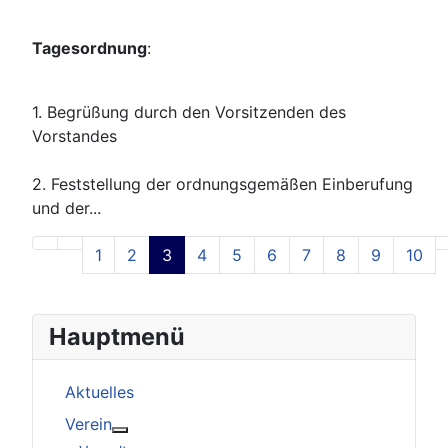
Tagesordnung
:
1. Begrüßung durch den Vorsitzenden des
Vorstandes
2. Feststellung der ordnungsgemäßen Einberufung
und der...
1
2
3
4
5
6
7
8
9
10
Seite 3 von 59
Hauptmenü
Aktuelles
Verein
Weitere Informationen: Verein