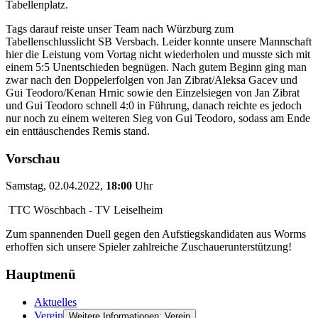
Tabellenplatz.
Tags darauf reiste unser Team nach Würzburg zum
Tabellenschlusslicht SB Versbach. Leider konnte unsere Mannschaft
hier die Leistung vom Vortag nicht wiederholen und musste sich mit
einem 5:5 Unentschieden begnügen. Nach gutem Beginn ging man
zwar nach den Doppelerfolgen von Jan Zibrat/Aleksa Gacev und
Gui Teodoro/Kenan Hrnic sowie den Einzelsiegen von Jan Zibrat
und Gui Teodoro schnell 4:0 in Führung, danach reichte es jedoch
nur noch zu einem weiteren Sieg von Gui Teodoro, sodass am Ende
ein enttäuschendes Remis stand.
Vorschau
Samstag, 02.04.2022,
18:00
Uhr
TTC Wöschbach - TV Leiselheim
Zum spannenden Duell gegen den Aufstiegskandidaten aus Worms
erhoffen sich unsere Spieler zahlreiche Zuschauerunterstützung!
Hauptmenü
Aktuelles
Verein
Weitere Informationen: Verein